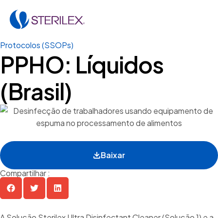
Protocolos (SSOPs)
PPHO: Líquidos
(Brasil)
Baixar
Compartilhar :
A Solução Sterilex Ultra Disinfectant Cleaner (Solução 1) e a