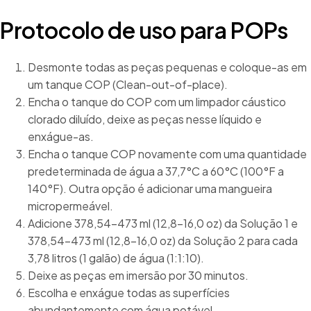
Protocolo de uso para POPs
Desmonte todas as peças pequenas e coloque-as em
um tanque COP (Clean-out-of-place).
Encha o tanque do COP com um limpador cáustico
clorado diluído, deixe as peças nesse líquido e
enxágue-as.
Encha o tanque COP novamente com uma quantidade
predeterminada de água a 37,7°C a 60°C (100°F a
140°F). Outra opção é adicionar uma mangueira
micropermeável.
Adicione 378,54-473 ml (12,8-16,0 oz) da Solução 1 e
378,54-473 ml (12,8-16,0 oz) da Solução 2 para cada
3,78 litros (1 galão) de água (1:1:10).
Deixe as peças em imersão por 30 minutos.
Escolha e enxágue todas as superfícies
abundantemente com água potável.