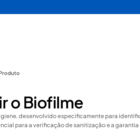
& Tecnologia
Soluções para a Indústria
Aplicações
Produto
ir o Biofilme
igiene, desenvolvido especificamente para identific
cial para a verificação de sanitização e a garanti