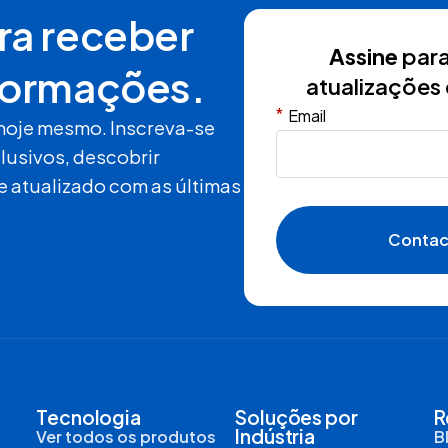
ra receber
Assine
para
formações.
atualizações 
*
Email
hoje mesmo. Inscreva-se
lusivos, descobrir
e atualizado com as últimas
Contac
Tecnologia
Soluções por
R
Indústria
Ver todos os produtos
B