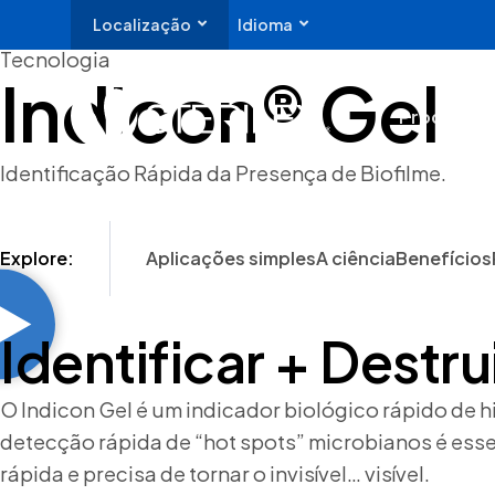
Localização
Idioma
Tecnologia
Indicon® Gel
Produtos 
Identificação Rápida da Presença de Biofilme.
Explore:
Aplicações simples
A ciência
Benefícios
Identificar + Destru
O Indicon Gel é um indicador biológico rápido de h
detecção rápida de “hot spots” microbianos é essen
rápida e precisa de tornar o invisível… visível.