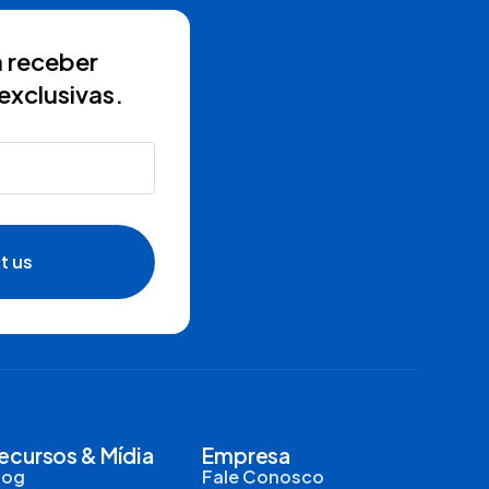
 receber
exclusivas.
t us
ecursos & Mídia
Empresa
log
Fale Conosco