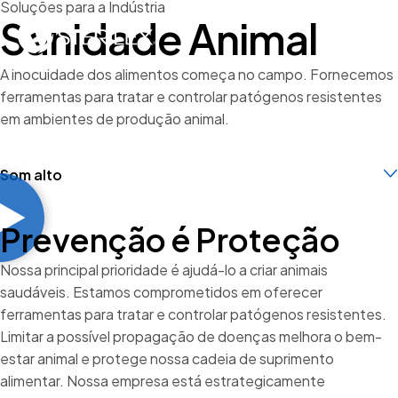
Soluções para a Indústria
Sanidade Animal
A inocuidade dos alimentos começa no campo. Fornecemos
ferramentas para tratar e controlar patógenos resistentes
em ambientes de produção animal.
Som alto
Introdução
Aplicações
Prevenção
é Proteção
Proteção
Produtos em destaque
Nossa principal prioridade é ajudá-lo a criar animais
Recursos
saudáveis. Estamos comprometidos em oferecer
ferramentas para tratar e controlar patógenos resistentes.
Limitar a possível propagação de doenças melhora o bem-
estar animal e protege nossa cadeia de suprimento
alimentar. Nossa empresa está estrategicamente