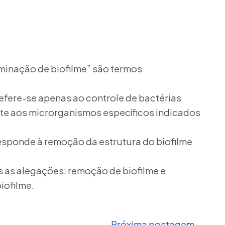
iminação de biofilme” são termos
refere-se apenas ao controle de bactérias
nte aos microrganismos específicos indicados
esponde à remoção da estrutura do biofilme
 as alegações: remoção de biofilme e
iofilme.
Próxima postagem →