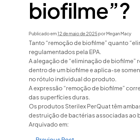
biofilme”?
Publicado em
12 de maio de 2025
por
Megan Macy
Tanto “remoção de biofilme” quanto “el
regulamentados pela EPA.
A alegação de “eliminação de biofilme” 
dentro de um biofilme e aplica-se some
no rótulo individual do produto.
A expressão “remoção de biofilme” corr
das superfícies duras.
Os produtos Sterilex PerQuat têm ambas
destruição de bactérias associadas ao b
Arquivado em:
← Previous Post