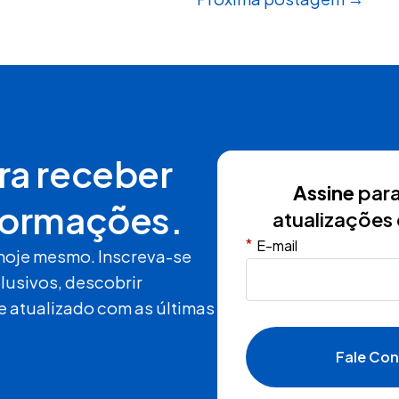
ra receber
Assine
para
formações.
atualizações 
*
E-mail
hoje mesmo. Inscreva-se
lusivos, descobrir
e atualizado com as últimas
Fale Co