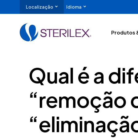
Localização
Idioma
Produtos 
Qual é a di
“remoção d
“eliminaçã